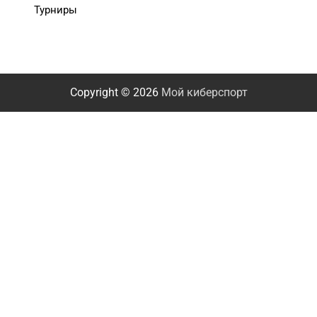
Турниры
Copyright © 2026
Мой киберспорт