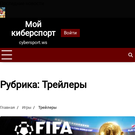
Перейти
Последние новости
к
содержанию
Мой
т завоевал Суперкубок России в 10-й раз, обыграв Спартак
киберспорт
Войти
cybersport.ws
Рубрика:
Трейлеры
Главная
Игры
Трейлеры