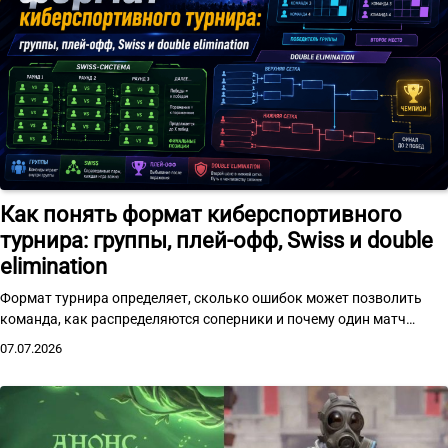
Как понять формат киберспортивного
турнира: группы, плей-офф, Swiss и double
elimination
Формат турнира определяет, сколько ошибок может позволить
команда, как распределяются соперники и почему один матч…
07.07.2026