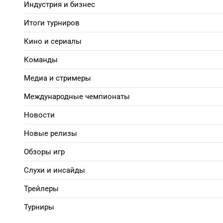
Индустрия и бизнес
Итоги турниров
Кино и сериалы
Команды
Медиа и стримеры
Международные чемпионаты
Новости
Новые релизы
Обзоры игр
Слухи и инсайды
Трейлеры
Турниры