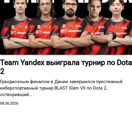
Team Yandex выиграла турнир по Dota
2
Грандиозным финалом в Дании завершился престижный
киберспортивный турнир BLAST Slam VII по Dota 2,
сотворивший…
08.06.2026