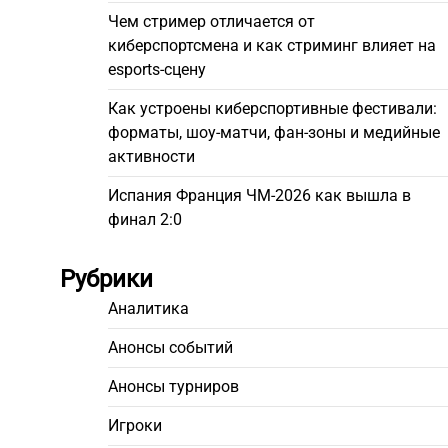
Чем стример отличается от
киберспортсмена и как стриминг влияет на
esports-сцену
Как устроены киберспортивные фестивали:
форматы, шоу-матчи, фан-зоны и медийные
активности
Испания Франция ЧМ-2026 как вышла в
финал 2:0
Рубрики
Аналитика
Анонсы событий
Анонсы турниров
Игроки