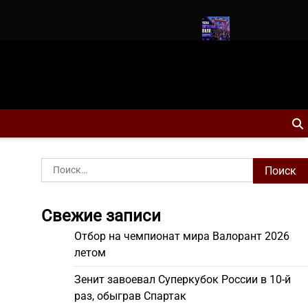
как стриминг влияет на esports-сцену
Как устроены киберсп
Найти:
Свежие записи
Отбор на чемпионат мира Валорант 2026
летом
Зенит завоевал Суперкубок России в 10-й
раз, обыграв Спартак