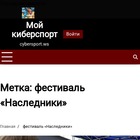
Перейти
Последние новости
к
содержанию
Мой
6 летом
Зенит завоевал Суперкубок России в 10-й раз, обы
киберспорт
Войти
cybersport.ws
Метка:
фестиваль
«Наследники»
Главная
фестиваль «Наследники»