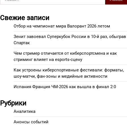
Свежие записи
Отбор на чемпионат мира Валорант 2026 летом
Зенит завоевал Суперкубок России в 10-й раз, обыграв
Спартак
Чем стример отличается от киберспортсмена и как
стриминг влияет на esports-сцену
Как устроены киберспортивные фестивали: форматы,
шоу-матчи, фан-зоны и медийные активности
Испания Франция ЧМ-2026 как вышла в финал 2:0
Рубрики
Аналитика
Анонсы событий