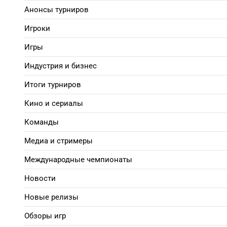
Анонсы турниров
Игроки
Игры
Индустрия и бизнес
Итоги турниров
Кино и сериалы
Команды
Медиа и стримеры
Международные чемпионаты
Новости
Новые релизы
Обзоры игр