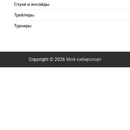
Слухи и инсайды
Трейлеры
Турниры
Copyright © 2026
Мой киберспорт