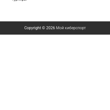
Copyright © 2026
Мой киберспорт