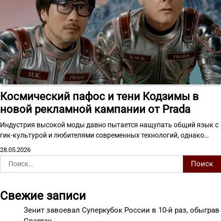
Космический пафос и тени Кодзимы в
новой рекламной кампании от Prada
Индустрия высокой моды давно пытается нащупать общий язык с
гик-культурой и любителями современных технологий, однако…
28.05.2026
Найти:
Свежие записи
Зенит завоевал Суперкубок России в 10-й раз, обыграв