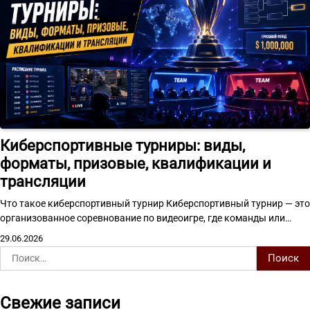
Киберспортивные турниры: виды,
форматы, призовые, квалификации и
трансляции
Что такое киберспортивный турнир Киберспортивный турнир — это
организованное соревнование по видеоигре, где команды или…
29.06.2026
Найти:
Свежие записи