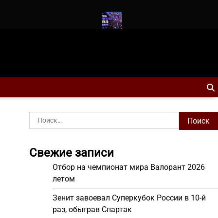
г влияет на esports-сцену
Как устроены киберспортивные ф
Найти:
Свежие записи
Отбор на чемпионат мира Валорант 2026
летом
Зенит завоевал Суперкубок России в 10-й
раз, обыграв Спартак