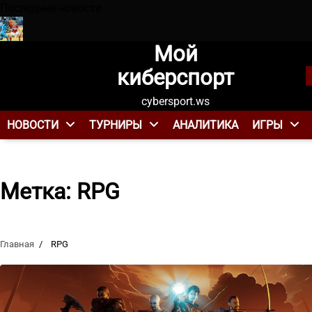
Перейти
Последние новости
к
содержанию
Мой
нит завоевал Суперкубок России в 10-й раз, обыграв Спарт
киберспорт
cybersport.ws
НОВОСТИ
ТУРНИРЫ
АНАЛИТИКА
ИГРЫ
Метка:
RPG
Главная
RPG