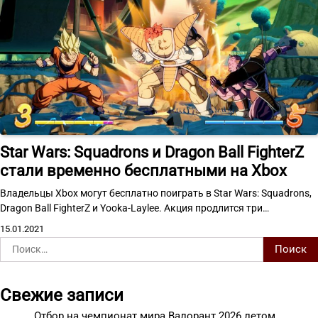
Star Wars: Squadrons и Dragon Ball FighterZ
стали временно бесплатными на Xbox
Владельцы Xbox могут бесплатно поиграть в Star Wars: Squadrons,
Dragon Ball FighterZ и Yooka-Laylee. Акция продлится три…
15.01.2021
Найти:
Свежие записи
Отбор на чемпионат мира Валорант 2026 летом