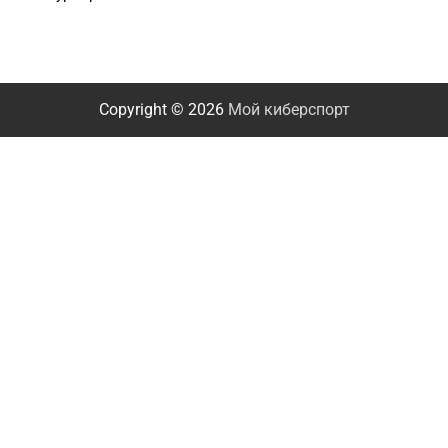
Copyright © 2026
Мой киберспорт