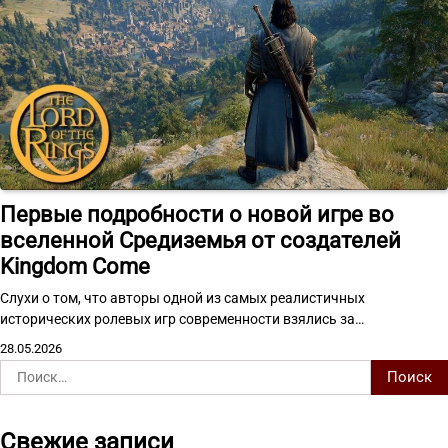
Первые подробности о новой игре во
вселенной Средиземья от создателей
Kingdom Come
Слухи о том, что авторы одной из самых реалистичных
исторических ролевых игр современности взялись за…
28.05.2026
Найти:
Свежие записи