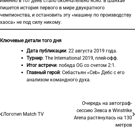
Именно в тот день стало окончательно ясно: в Шанхае
пишется история первого в мире двукратного
чемпионства, и остановить эту «машину по производству
хаоса» не под силу никому.
Ключевые детали того дня
Дата публикации
: 22 августа 2019 года.
Турнир
: The International 2019, плей-офф.
Итог встречи
: победа OG со счетом 2:1.
Главный герой
: Себастьян «Ceb» Дебс с его
анализом командного духа.
Очередь на автограф-
Навигация
сессию Зевса в Winstrike
Логотип Match TV
по
Arena растянулась на 130
метров
записям