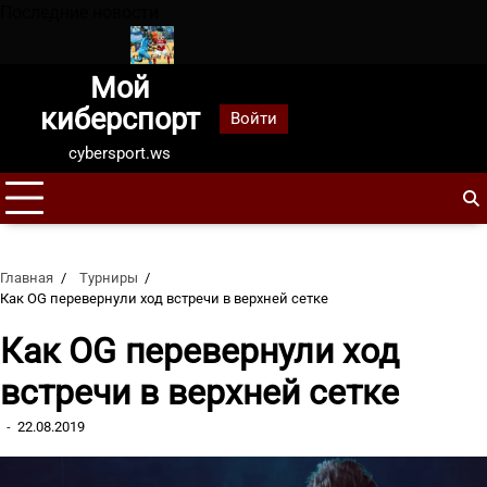
Перейти
Последние новости
к
содержанию
Мой
т 2026 летом
Зенит завоевал Суперкубок России в 10-й раз,
киберспорт
Войти
cybersport.ws
Главная
Турниры
Как OG перевернули ход встречи в верхней сетке
Как OG перевернули ход
встречи в верхней сетке
22.08.2019