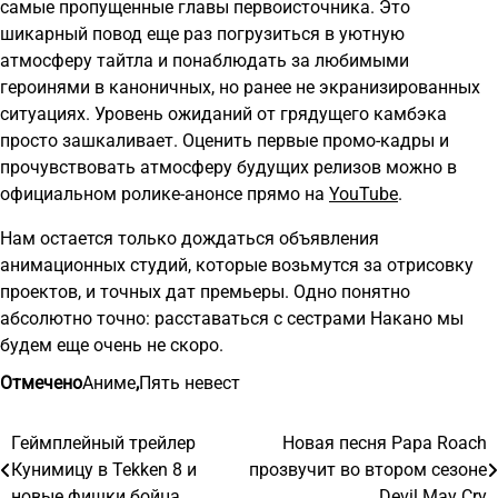
самые пропущенные главы первоисточника. Это
шикарный повод еще раз погрузиться в уютную
атмосферу тайтла и понаблюдать за любимыми
героинями в каноничных, но ранее не экранизированных
ситуациях. Уровень ожиданий от грядущего камбэка
просто зашкаливает. Оценить первые промо-кадры и
прочувствовать атмосферу будущих релизов можно в
официальном ролике-анонсе прямо на
YouTube
.
Нам остается только дождаться объявления
анимационных студий, которые возьмутся за отрисовку
проектов, и точных дат премьеры. Одно понятно
абсолютно точно: расставаться с сестрами Накано мы
будем еще очень не скоро.
Отмечено
Аниме
,
Пять невест
Геймплейный трейлер
Новая песня Papa Roach
Навигация
Кунимицу в Tekken 8 и
прозвучит во втором сезоне
по
новые фишки бойца
Devil May Cry