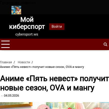
Перейти
Последние новости
к
содержанию
Мой
м
Зенит завоевал Суперкубок России в 10-й раз, обыграв С
киберспорт
Войти
cybersport.ws
Главная
Новости
Аниме «Пять невест» получит новые сезон, OVA и мангу
Аниме «Пять невест» получит
новые сезон, OVA и мангу
04.05.2026