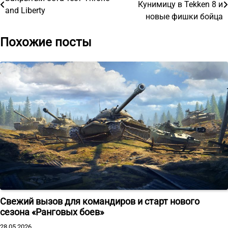
Кунимицу в Tekken 8 и
and Liberty
по
новые фишки бойца
записям
Похожие посты
Свежий вызов для командиров и старт нового
сезона «Ранговых боев»
28.05.2026