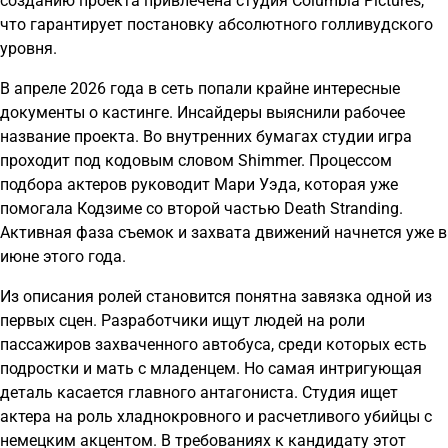
созданию проекта привлечена студия Columbia Pictures,
что гарантирует постановку абсолютного голливудского
уровня.
В апреле 2026 года в сеть попали крайне интересные
документы о кастинге. Инсайдеры выяснили рабочее
название проекта. Во внутренних бумагах студии игра
проходит под кодовым словом Shimmer. Процессом
подбора актеров руководит Мари Уэда, которая уже
помогала Кодзиме со второй частью Death Stranding.
Активная фаза съемок и захвата движений начнется уже в
июне этого года.
Из описания ролей становится понятна завязка одной из
первых сцен. Разработчики ищут людей на роли
пассажиров захваченного автобуса, среди которых есть
подростки и мать с младенцем. Но самая интригующая
деталь касается главного антагониста. Студия ищет
актера на роль хладнокровного и расчетливого убийцы с
немецким акцентом. В требованиях к кандидату этот