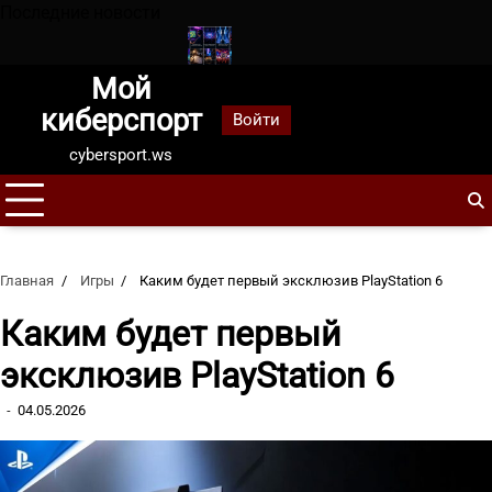
Перейти
Последние новости
к
содержанию
Мой
, обыграв Спартак
Чем стример отличается от киберспортсмен
киберспорт
Войти
cybersport.ws
Главная
Игры
Каким будет первый эксклюзив PlayStation 6
Каким будет первый
эксклюзив PlayStation 6
04.05.2026